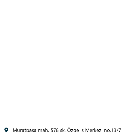
Muratpaşa mah. 578 sk. Özge iş Merkezi no.13/7