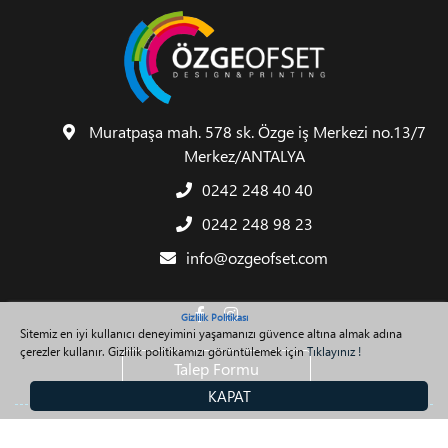
Muratpaşa mah. 578 sk. Özge iş Merkezi no.13/7
Merkez/ANTALYA
0242 248 40 40
0242 248 98 23
info@ozgeofset.com
Gizlilik Politikası
Sitemiz en iyi kullanıcı deneyimini yaşamanızı güvence altına almak adına
çerezler kullanır. Gizlilik politikamızı görüntülemek için
Tıklayınız !
Talep Formu
KAPAT
Copyright 2026 Özge Ofset. Her Hakkı Saklıdır.